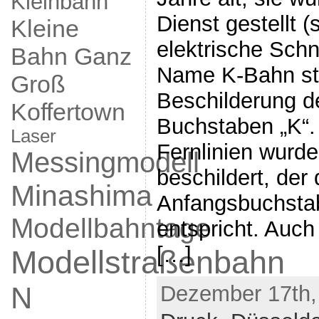
Kleinbahn
Dienst gestellt (
Kleine
elektrische Sch
Bahn Ganz
Name K-Bahn st
Groß
Beschilderung d
Koffertown
Buchstaben „K“.
Laser
Fernlinien wurd
Messingmodell
beschildert, der
Minashima
Anfangsbuchstab
Modellbahntage
entspricht. Auch 
[…]
Modellstraßenbahn
N
Dezember 17th,