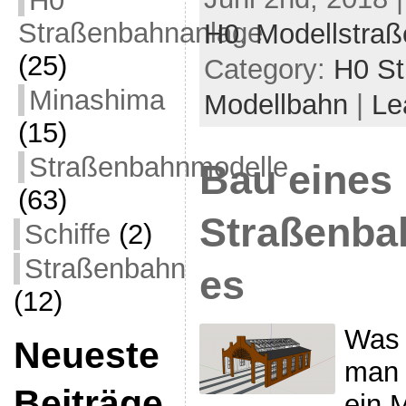
H0
Straßenbahnanlage
H0
,
Modellstra
(25)
Category:
H0 St
Minashima
Modellbahn
|
Le
(15)
Straßenbahnmodelle
Bau eines
(63)
Straßenba
Schiffe
(2)
Straßenbahn
es
(12)
Was 
Neueste
man 
Beiträge
ein 