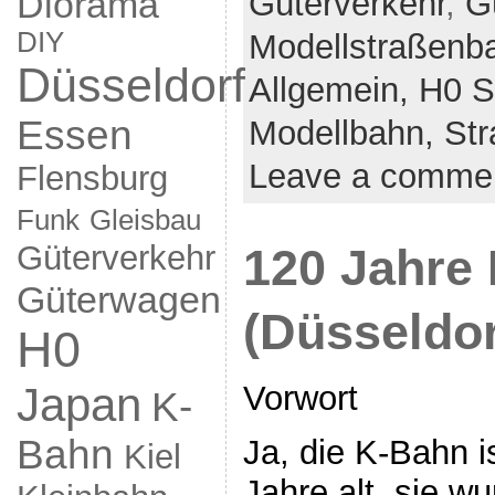
Diorama
Güterverkehr
,
G
DIY
Modellstraßenb
Düsseldorf
Allgemein,
H0 S
Essen
Modellbahn,
St
Leave a comme
Flensburg
Funk
Gleisbau
Güterverkehr
120 Jahre
Güterwagen
(Düsseldor
H0
Vorwort
Japan
K-
Bahn
Ja, die K-Bahn is
Kiel
Jahre alt, sie w