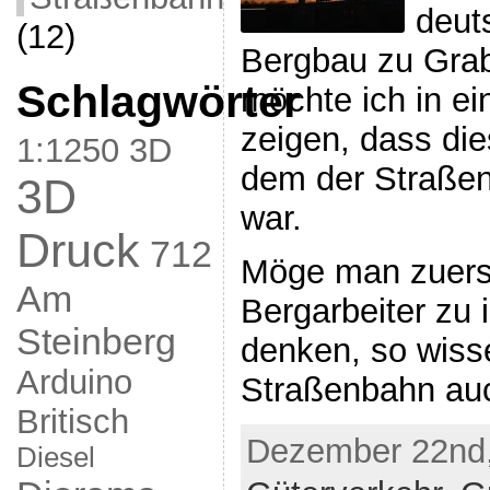
deut
(12)
Bergbau zu Grab
Schlagwörter
möchte ich in e
zeigen, dass di
1:1250
3D
dem der Straße
3D
war.
Druck
712
Möge man zuerst
Am
Bergarbeiter zu i
Steinberg
denken, so wisse
Arduino
Straßenbahn au
Britisch
Dezember 22nd,
Diesel