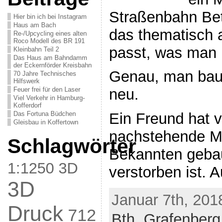
Straßenbahn Be
Hier bin ich bei Instagram
Haus am Bach
das thematisch 
Re-/Upcycling eines alten
Roco Modell des BR 191
passt, was man 
Kleinbahn Teil 2
Das Haus am Bahndamm
der Eckernförder Kreisbahn
Genau, man baut
70 Jahre Technisches
Hilfswerk
Feuer frei für den Laser
neu.
Viel Verkehr in Hamburg-
Kofferdorf
Das Fortuna Büdchen
Ein Freund hat v
Gleisbau in Koffertown
nachstehende Mo
Schlagwörter
Bekannten gebau
1:1250
3D
verstorben ist. 
3D
Januar 7th, 201
Druck
712
Bth. Grafenberg