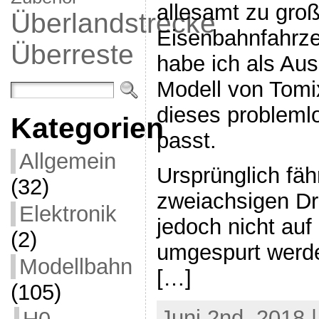
allesamt zu groß
Überlandstrecke
Eisenbahnfahrz
Überreste
habe ich als Au
Modell von Tom
dieses probleml
Kategorien
passt.
Allgemein
Ursprünglich fäh
(32)
zweiachsigen Dr
Elektronik
jedoch nicht auf
(2)
umgespurt werd
Modellbahn
[…]
(105)
Juni 2nd, 2018 