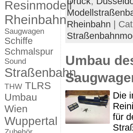
Druck
,
Düsseldo
Resinmodell
Modellstraßenb
Rheinbahn
Rheinbahn
| Ca
Saugwagen
Straßenbahnmod
Schiffe
Schmalspur
Umbau de
Sound
Straßenbahn
Saugwagen
TLRS
THW
Die 
Umbau
Rein
Wien
für 
Wuppertal
Stra
Zubehör