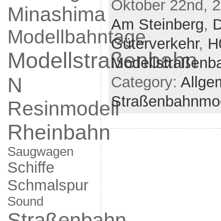
Oktober 22nd, 2
Minashima
Am Steinberg
,
D
Modellbahntage
Güterverkehr
,
H
Modellstraßenbahn
Modellstraßenb
N
Category:
Allge
Straßenbahnmod
Resinmodell
Rheinbahn
Saugwagen
Schiffe
Schmalspur
Sound
Straßenbahn