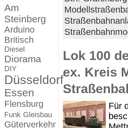
Am
Modellstraßenb
Steinberg
Straßenbahnan
Arduino
Straßenbahnmod
Britisch
Diesel
Lok 100 d
Diorama
DIY
ex. Kreis
Düsseldorf
Straßenba
Essen
Flensburg
Für 
Funk
Gleisbau
besc
Güterverkehr
Mett