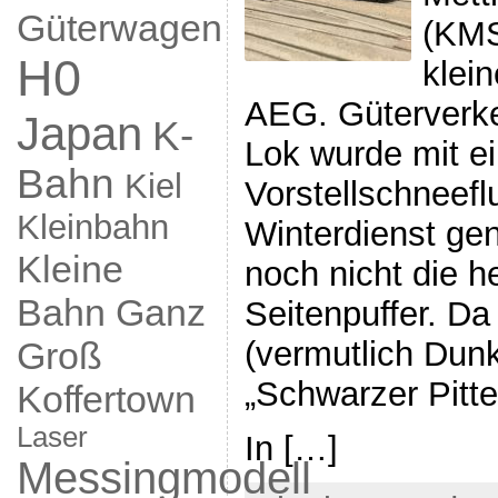
Güterwagen
(KMS
H0
klein
AEG. Güterverke
Japan
K-
Lok wurde mit e
Bahn
Kiel
Vorstellschneefl
Kleinbahn
Winterdienst gen
Kleine
noch nicht die 
Bahn Ganz
Seitenpuffer. Da 
(vermutlich Dunk
Groß
„Schwarzer Pitte
Koffertown
Laser
In […]
Messingmodell