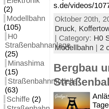
Elektronik
s.de/videos/10
(2)
Modellbahn
Oktober 20th, 2
(105)
Druck
,
Kofferto
H0
| Category:
H0 S
Straßenbahnanlage
Modellbahn
|
2 
(25)
Minashima
Bergbau u
(15)
Straßenba
Straßenbahnmodelle
(63)
Anlä
Schiffe
(2)
Tage
Straßenbahn