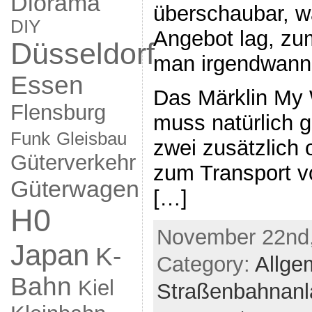
Diorama
überschaubar, 
DIY
Angebot lag, zu
Düsseldorf
man irgendwann f
Essen
Das Märklin My 
Flensburg
muss natürlich 
Funk
Gleisbau
zwei zusätzlich
Güterverkehr
zum Transport v
Güterwagen
[…]
H0
November 22nd,
Japan
K-
Category:
Allge
Bahn
Kiel
Straßenbahnanl