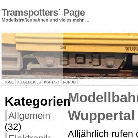
Tramspotters´ Page
Modellstraßenbahnen und vieles mehr …
HOME
ALLGEMEINES
KONTAKT
FORUM
Modellbah
Kategorien
Wuppertal
Allgemein
(32)
Alljährlich rufen