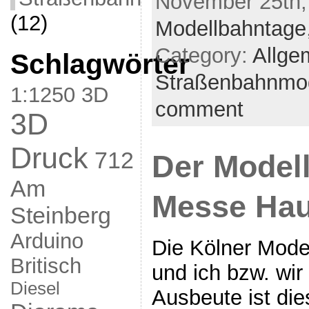
November 25th,
(12)
Modellbahntage
Category:
Allge
Schlagwörter
Straßenbahnmod
1:1250
3D
comment
3D
Druck
712
Der Model
Am
Messe Haul
Steinberg
Arduino
Die Kölner Mode
Britisch
und ich bzw. wir
Diesel
Ausbeute ist di