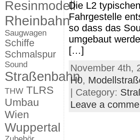
Resinmodell
Die L2 typische
Fahrgestelle en
Rheinbahn
so dass das Sou
Saugwagen
umgebaut werden
Schiffe
[…]
Schmalspur
Sound
November 4th, 
Straßenbahn
H0
,
Modellstra
TLRS
THW
| Category:
Str
Umbau
Leave a comme
Wien
Wuppertal
Zubehör