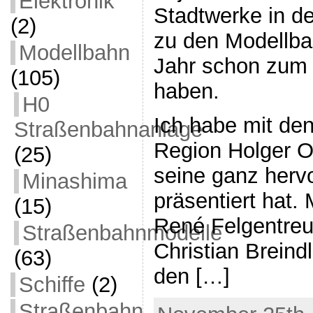
Elektronik
Stadtwerke in d
(2)
zu den Modellba
Modellbahn
Jahr schon zum 
(105)
haben.
H0
Ich habe mit de
Straßenbahnanlage
Region Holger Ot
(25)
seine ganz herv
Minashima
präsentiert hat.
(15)
René Felgentreu
Straßenbahnmodelle
Christian Breind
(63)
den […]
Schiffe
(2)
Straßenbahn