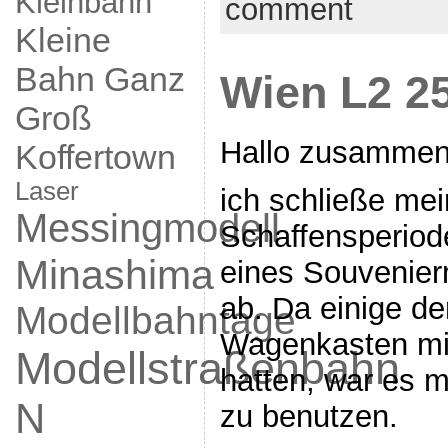
Kleinbahn
comment
Kleine
Bahn Ganz
Wien L2 2
Groß
Hallo zusammen
Koffertown
Laser
ich schließe mei
Messingmodell
Schaffensperio
Minashima
eines Souvenier
ab. Da einige de
Modellbahntage
Wagenkasten mi
Modellstraßenbahn
hatten, war es m
N
zu benutzen.